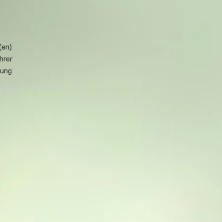
(en)
hrer
tung