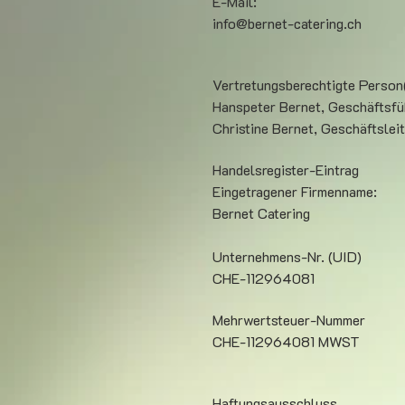
E-Mail:
info@bernet-catering.ch
Vertretungsberechtigte Person
Hanspeter Bernet, Geschäftsfü
Christine Bernet, Geschäftslei
Handelsregister-Eintrag
Eingetragener Firmenname:
Bernet Catering
Unternehmens-Nr. (UID)
CHE-112964081
Mehrwertsteuer-Nummer
CHE-112964081 MWST
Haftungsausschluss